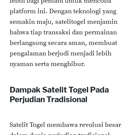
lebih bagi pemain untuk mencoba
platform ini. Dengan teknologi yang
semakin maju, satelitogel menjamin
bahwa tiap transaksi dan permainan
berlangsung secara aman, membuat
pengalaman berjudi menjadi lebih
nyaman serta menghibur.
Dampak Satelit Togel Pada
Perjudian Tradisional
Satelit Togel membawa revolusi besar