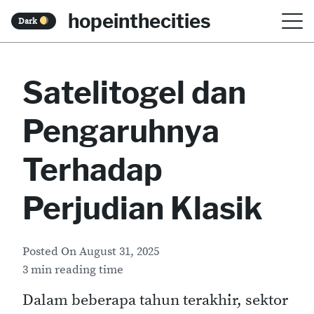
S
hopeinthecities
Dark
k
i
Satelitogel dan
p
t
Pengaruhnya
o
c
Terhadap
o
Perjudian Klasik
n
t
Posted On
August 31, 2025
e
3 min reading time
n
Dalam beberapa tahun terakhir, sektor
t