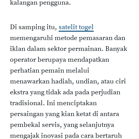
kalangan pengguna.
Di samping itu,
satelit togel
memengaruhi metode pemasaran dan
iklan dalam sektor permainan. Banyak
operator berupaya mendapatkan
perhatian pemain melalui
menawarkan hadiah, undian, atau ciri
ekstra yang tidak ada pada perjudian
tradisional. Ini menciptakan
persaingan yang kian ketat di antara
pembekal servis, yang selanjutnya
mengajak inovasi pada cara bertaruh