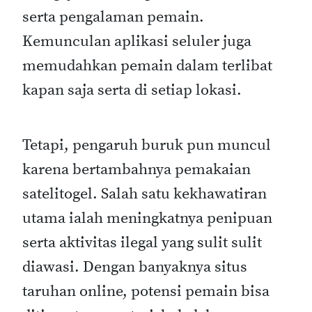
serta pengalaman pemain.
Kemunculan aplikasi seluler juga
memudahkan pemain dalam terlibat
kapan saja serta di setiap lokasi.
Tetapi, pengaruh buruk pun muncul
karena bertambahnya pemakaian
satelitogel. Salah satu kekhawatiran
utama ialah meningkatnya penipuan
serta aktivitas ilegal yang sulit sulit
diawasi. Dengan banyaknya situs
taruhan online, potensi pemain bisa