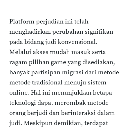
Platform perjudian ini telah
menghadirkan perubahan signifikan
pada bidang judi konvensional.
Melalui akses mudah masuk serta
ragam pilihan game yang disediakan,
banyak partisipan migrasi dari metode
metode tradisional menuju sistem
online. Hal ini menunjukkan betapa
teknologi dapat merombak metode
orang berjudi dan berinteraksi dalam
judi. Meskipun demikian, terdapat