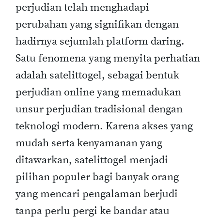
perjudian telah menghadapi
perubahan yang signifikan dengan
hadirnya sejumlah platform daring.
Satu fenomena yang menyita perhatian
adalah satelittogel, sebagai bentuk
perjudian online yang memadukan
unsur perjudian tradisional dengan
teknologi modern. Karena akses yang
mudah serta kenyamanan yang
ditawarkan, satelittogel menjadi
pilihan populer bagi banyak orang
yang mencari pengalaman berjudi
tanpa perlu pergi ke bandar atau