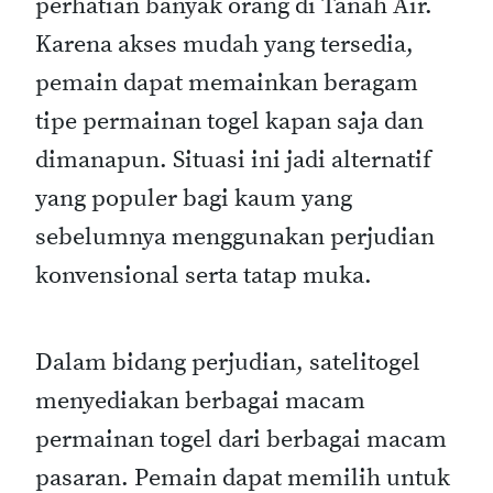
perhatian banyak orang di Tanah Air.
Karena akses mudah yang tersedia,
pemain dapat memainkan beragam
tipe permainan togel kapan saja dan
dimanapun. Situasi ini jadi alternatif
yang populer bagi kaum yang
sebelumnya menggunakan perjudian
konvensional serta tatap muka.
Dalam bidang perjudian, satelitogel
menyediakan berbagai macam
permainan togel dari berbagai macam
pasaran. Pemain dapat memilih untuk