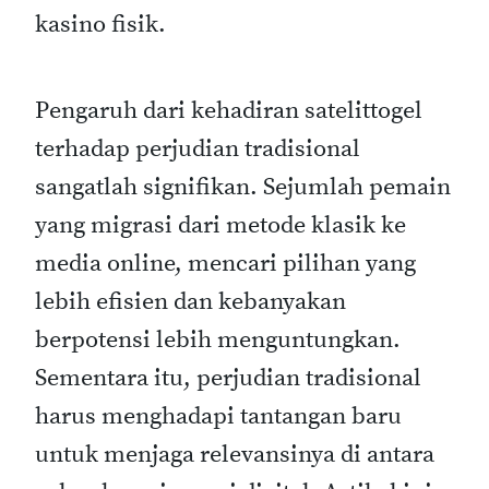
kasino fisik.
Pengaruh dari kehadiran satelittogel
terhadap perjudian tradisional
sangatlah signifikan. Sejumlah pemain
yang migrasi dari metode klasik ke
media online, mencari pilihan yang
lebih efisien dan kebanyakan
berpotensi lebih menguntungkan.
Sementara itu, perjudian tradisional
harus menghadapi tantangan baru
untuk menjaga relevansinya di antara