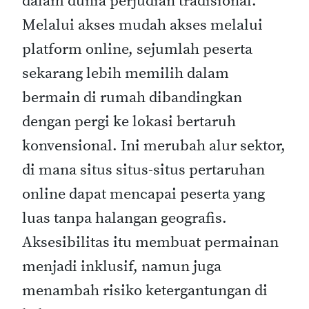
dalam dunia perjudian tradisional.
Melalui akses mudah akses melalui
platform online, sejumlah peserta
sekarang lebih memilih dalam
bermain di rumah dibandingkan
dengan pergi ke lokasi bertaruh
konvensional. Ini merubah alur sektor,
di mana situs situs-situs pertaruhan
online dapat mencapai peserta yang
luas tanpa halangan geografis.
Aksesibilitas itu membuat permainan
menjadi inklusif, namun juga
menambah risiko ketergantungan di